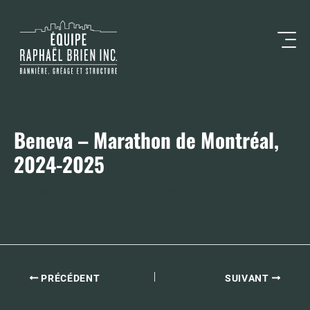
Aller
au
contenu
Beneva – Marathon de Montréal,
2024-2025
Par
alexandra Bocognani
/
décembre 18, 2025
PRÉCÉDENT
SUIVANT